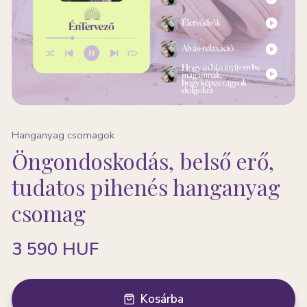
Hanganyag csomagok
Öngondoskodás, belső erő,
tudatos pihenés hanganyag
csomag
3 590 HUF
Kosárba