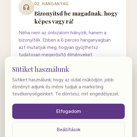
02
. HANGANYAG
Bizonyítsd be magadnak, hogy
képes vagy rá!
Néha nem az önbizalom hiányzik, hanem a
bizonyíték. Ebben a 6 perces hanganyagban
azt mutatjuk meg, hogyan gyűjthetsz
tudatosan megerősítő élményeket.
Sütiket használunk
Sütiket használunk, hogy az oldal működjön, jobb
élményt adjunk és mérni tudjuk a marketing
03
. HANGANYAG
tevékenységeinket. Te döntesz, mit engedélyezel.
Az önbüntetés dilemmája
Ebben a hanganyagban röviden elmagyarázzuk
Elfogadom
a büntetés működését pszichológiai
szempontból, majd végigvezetünk azon, mikor
Beállítások
lehet hasznos, és mikor válik önrombolóvá.