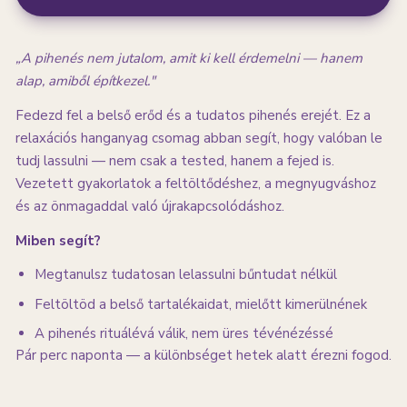
„A pihenés nem jutalom, amit ki kell érdemelni — hanem
alap, amiből építkezel."
Fedezd fel a belső erőd és a tudatos pihenés erejét. Ez a
relaxációs hanganyag csomag abban segít, hogy valóban le
tudj lassulni — nem csak a tested, hanem a fejed is.
Vezetett gyakorlatok a feltöltődéshez, a megnyugváshoz
és az önmagaddal való újrakapcsolódáshoz.
Miben segít?
Megtanulsz tudatosan lelassulni bűntudat nélkül
Feltöltöd a belső tartalékaidat, mielőtt kimerülnének
A pihenés rituálévá válik, nem üres tévénézéssé
Pár perc naponta — a különbséget hetek alatt érezni fogod.