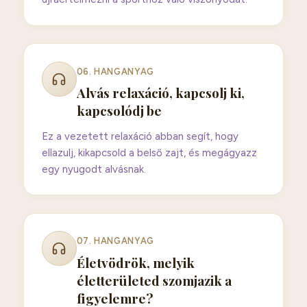
06
. HANGANYAG
Alvás relaxáció, kapcsolj ki,
kapcsolódj be
Ez a vezetett relaxáció abban segít, hogy
ellazulj, kikapcsold a belső zajt, és megágyazz
egy nyugodt alvásnak.
07
. HANGANYAG
Életvödrök, melyik
életterületed szomjazik a
figyelemre?