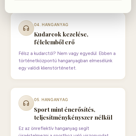
04
. HANGANYAG
Kudarcok kezelése,
félelemből erő
Félsz a kudarctól? Nem vagy egyedül. Ebben a
történetközpontú hanganyagban elmesélünk
egy valódi klienstörténetet.
05
. HANGANYAG
Sport mint énerősítés,
teljesítménykényszer nélkül
Ez az önreflektív hanganyag segít
újraértelmezni a sporthoz való viszonyodat.